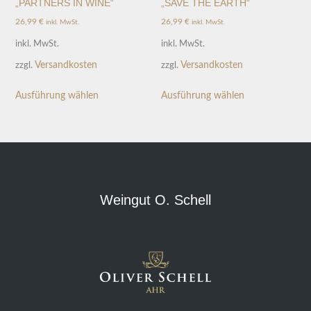
„PARTNERS IN WINE“
„SAVE THE EARTH“
26,99
€
26,99
€
inkl. MwSt.
inkl. MwSt.
inkl. MwSt.
inkl. MwSt.
Versandkosten
Versandkosten
zzgl.
zzgl.
Ausführung wählen
Ausführung wählen
Weingut O. Schell