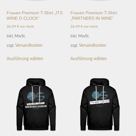
Frauen Premium T-Shirt „ITS
Frauen Premium T-Shirt
WINE O CLOCK“
„PARTNERS IN WINE“
26,99
€
26,99
€
inkl. MwSt.
inkl. MwSt.
inkl. MwSt.
inkl. MwSt.
Versandkosten
Versandkosten
zzgl.
zzgl.
Ausführung wählen
Ausführung wählen