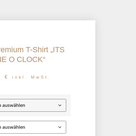
emium T-Shirt „ITS
NE O CLOCK“
9
€
inkl. MwSt.