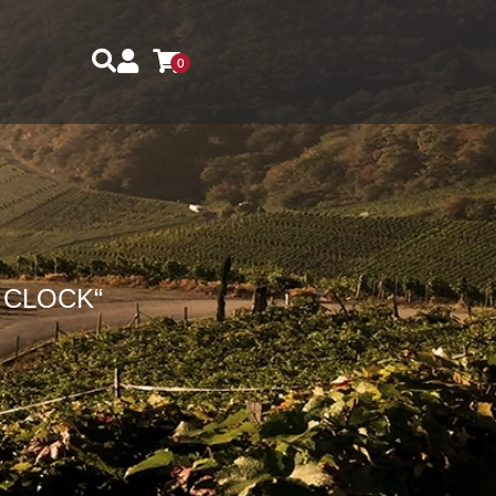
0
O CLOCK“