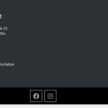
t
ße 33
/Ahr
schell.de