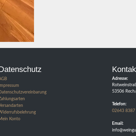
Datenschutz
Kontak
Adresse:
AGB
Rotweinstra
Impressum
53506 Rech
Datenschutzvereinbarung
Zahlungsarten
Telefon:
Versandarten
02643 8387
Widerrufsbelehrung
Mein Konto
Email:
info@weingut