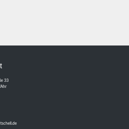
t
ße 33
/Ahr
schell.de