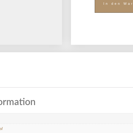
In den Wa
formation
ol