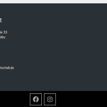
t
ße 33
/Ahr
schell.de