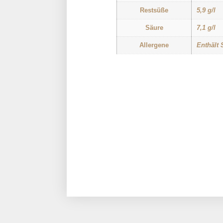
Restsüße
5,9 g/l
Säure
7,1 g/l
Allergene
Enthält 