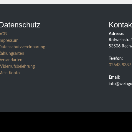
Datenschutz
Kontak
Adresse:
AGB
Rotweinstra
Impressum
53506 Rech
Datenschutzvereinbarung
Zahlungsarten
Telefon:
Versandarten
02643 8387
Widerrufsbelehrung
Mein Konto
Email:
info@weingut