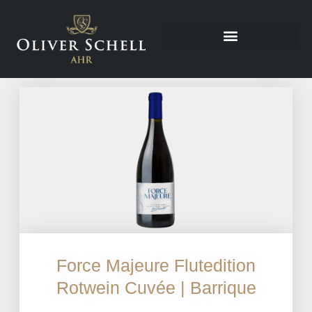
Force Majeure Flutedition
Rotwein Cuvée | Barrique